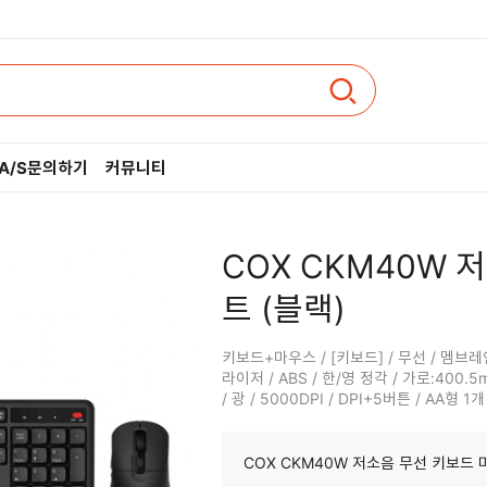
A/S문의하기
커뮤니티
인텔
COX CKM40W 
AMD
트 (블랙)
키보드+마우스 / [키보드] / 무선 / 멤브레인
라이저 / ABS / 한/영 정각 / 가로:400.5m
/ 광 / 5000DPI / DPI+5버튼 / AA형 
COX CKM40W 저소음 무선 키보드 