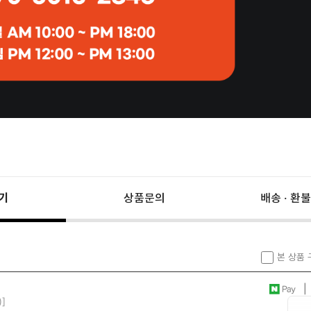
기
상품문의
배송 · 환불
본 상품
| 
)]