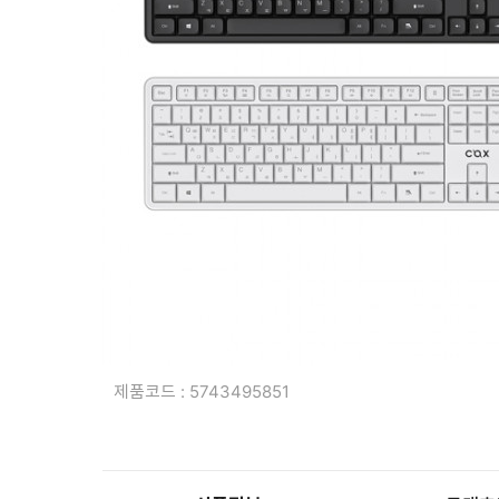
복합기/프린터/사무기기
ODD
케이스
파워
키보드
마우스
조립비
제품코드 : 5743495851