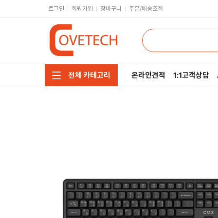
로그인
회원가입
장바구니
주문/배송조회
온라인견적
1:1고객상담
전체 카테고리
주요부품/키보드/마우스
CPU
모니터/노트북/데스크탑
RAM
저장장치/케이블/쿨러
메인보드
네트워크/스피커/영상
VGA
소프트웨어/멀티탭/공구
SSD
헤드셋/태블릿/휴대폰
HDD