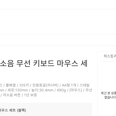
히스토
저소음 무선 키보드 마우스 세
 / 풀배열 / 105키 / 전용동글(리시버) / AA형 1개 / 스테빌
m / 세로:130mm / 높이:30.4mm / 490g / [마우스] / 무선
최근 본 상
1개 / 저소음 버튼 / 1년 보증
없습니다
마우스 세트 (블랙)