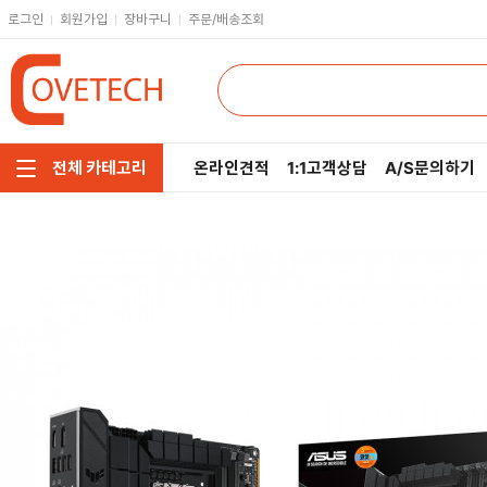
로그인
회원가입
장바구니
주문/배송조회
온라인견적
1:1고객상담
A/S문의하기
전체 카테고리
주요부품/키보드/마우스
CPU
인텔
모니터/노트북/데스크탑
RAM
AMD
저장장치/케이블/쿨러
메인보드
네트워크/스피커/영상
VGA
소프트웨어/멀티탭/공구
SSD
헤드셋/태블릿/휴대폰
HDD