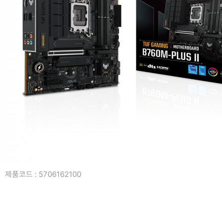
복합기/프린터/사무기기
ODD
케이스
파워
키보드
마우스
조립비
제품코드 : 5706162100