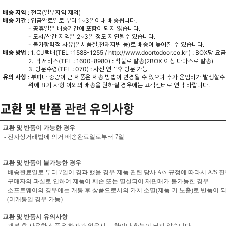
배송 지역
: 전국(일부지역 제외)
배송 기간
: 입금완료일로 부터 1~3일이내 배송됩니다.
- 공휴일은 배송기간에 포함이 되지 않습니다.
- 도서/산간 지역은 2~3일 정도 지연될수 있습니다.
- 불가항력적 사유(일시품절,천재지변 등)로 배송이 늦어질 수 있습니다.
배송 방법
: 1. CJ택배(TEL : 1588-1255 /
http://www.doortodoor.co.kr
) : BOX당 요
2. 퀵 서비스(TEL : 1600-8980) : 착불로 발송(2BOX 이상 다마스로 발송)
3. 방문수령(TEL : 070) : 사전 연락후 방문 가능
유의 사항
: 부피나 중량이 큰 제품은 제송 방법이 변경될 수 있으며 추가 운임비가 발생할수
위에 표기 사항 이외의 배송을 원하실 경우에는 고객센터로 연락 바랍니다.
교환 및 반품 관련 유의사항
교환 및 반품이 가능한 경우
- 전자상거래법에 의거 배송완료일로부터 7일
교환 및 반품이 불가능한 경우
- 배송완료일로 부터 7일이 경과 했을 경우 제품 관련 당사 A/S 규정에 따라서 A/S 
- 구매자의 과실로 인하여 제품이 훼손 또는 멸실되어 재판매가 불가능한 경우
- 소프트웨어의 경우에는 개봉 후 상품으로서의 가치 소멸(제품 키 노출)로 반품이 
(미개봉일 경우 가능)
교환 및 반품시 유의사항
- 개봉 후 사용한 상품은 하자가 없을시 교환이나 환불이 되지 않습니다.